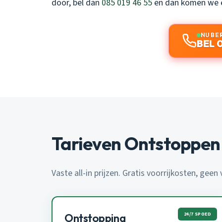
door, bel dan
085 019 46 55
en dan komen we 
NU BE
BEL 
Tarieven Ontstoppen
Vaste all-in prijzen. Gratis voorrijkosten, geen
24/7 SPOED
Ontstopping