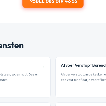
BEL 085 019 46 55
ensten
Afvoer Verstopt Barend
→
tsteen, wc en riool. Dag en
Afvoer verstopt, in de keuken 
kosten.
een vast tarief dat je vooraf ken