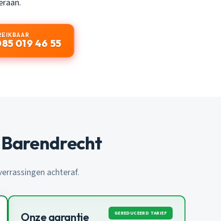
eraan.
REIKBAAR
085 019 46 55
 Barendrecht
 verrassingen achteraf.
GEREDUCEERD TARIEF
Onze garantie