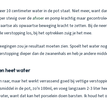
er 10 centimeter water in de pot staat. Niet meer, want dan 
per stevig over de
afvoer
en pomp krachtig maar gecontrolee
waartse als opwaartse beweging kracht te zetten. Bij de nee
 verstopping los, bij het optrekken zuig je het mee.
gingen zou je resultaat moeten zien. Spoelt het water nog
verstopping dieper dan de zwanenhals en heb je andere midd
en heet water
en raar, maar het werkt verrassend goed bij vettige verstoppi
smiddel in de pot, zo’n 100ml, en voeg langzaam 2-3 liter he
ater, want dat kan het porselein doen barsten. Ik houd het 