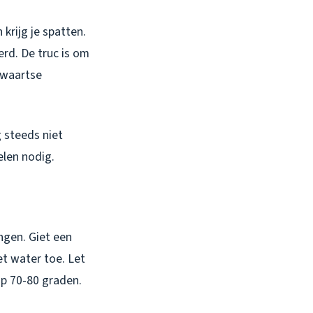
krijg je spatten.
rd. De truc is om
rwaartse
 steeds niet
elen nodig.
ngen. Giet een
et water toe. Let
op 70-80 graden.