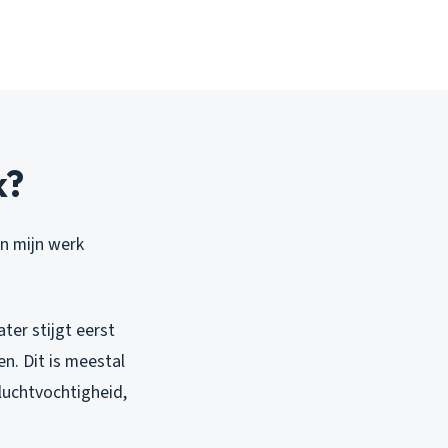
k?
n mijn werk
ater stijgt eerst
n. Dit is meestal
 luchtvochtigheid,