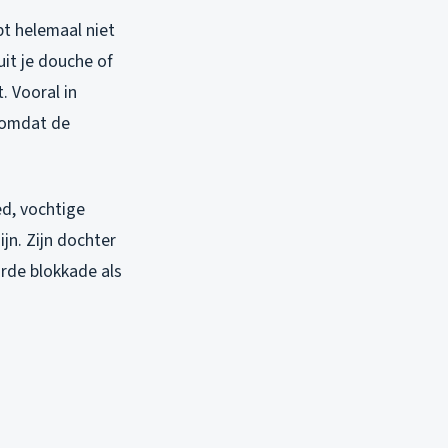
pt helemaal niet
it je douche of
. Vooral in
r omdat de
d, vochtige
jn. Zijn dochter
arde blokkade als