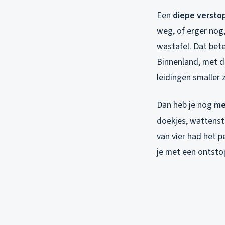
Een
diepe versto
weg, of erger nog
wastafel. Dat bete
Binnenland, met di
leidingen smaller
Dan heb je nog
me
doekjes, wattensta
van vier had het p
je met een ontsto