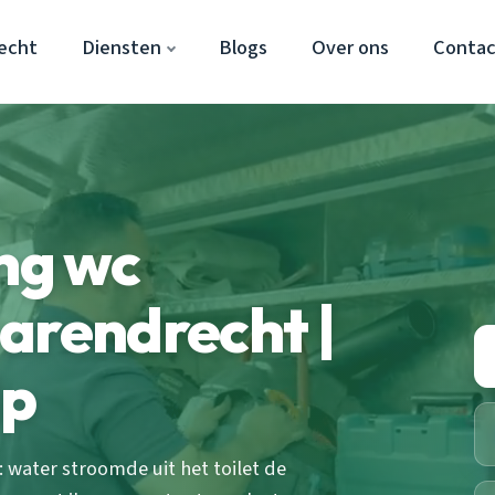
echt
Diensten
Blogs
Over ons
Conta
ing wc
arendrecht |
lp
water stroomde uit het toilet de