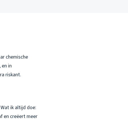
aar chemische
 en in
a riskant.
at ik altijd doe:
af en creëert meer